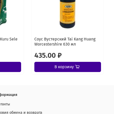
Kuru Sele
Соус Вустерский Tai Kang Huang
Worcestershire 630 мл
435.00 ₽
В корзину
формация
нтакты
ловия обмена и возврата