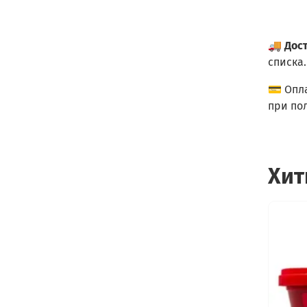
🚚
Дос
списка.
💳 Опл
при по
Хит