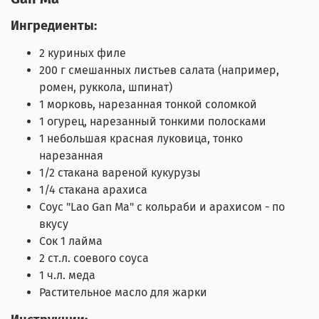
Ингредиенты:
2 куриных филе
200 г смешанных листьев салата (например,
ромен, руккола, шпинат)
1 морковь, нарезанная тонкой соломкой
1 огурец, нарезанный тонкими полосками
1 небольшая красная луковица, тонко
нарезанная
1/2 стакана вареной кукурузы
1/4 стакана арахиса
Соус "Lao Gan Ma" с кольраби и арахисом - по
вкусу
Сок 1 лайма
2 ст.л. соевого соуса
1 ч.л. меда
Растительное масло для жарки