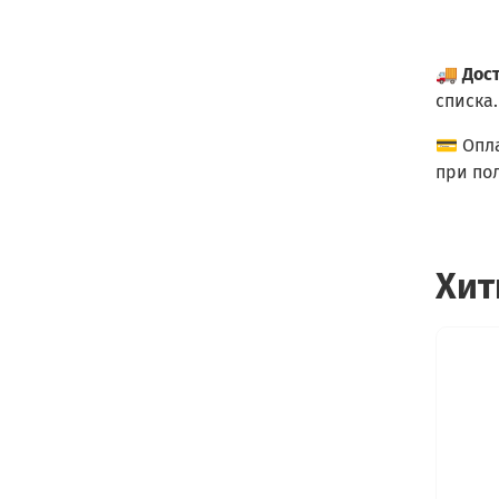
🚚
Дос
списка.
💳 Опл
при по
Хит