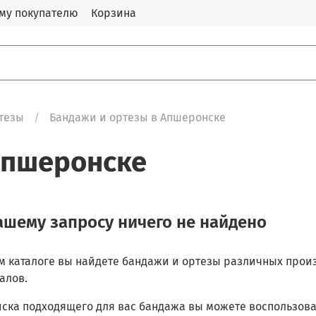
му покупателю
Корзина
тезы
Бандажи и ортезы в Апшеронске
Апшеронске
ашему запросу ничего не найдено
м каталоге вы найдете бандажи и ортезы различных произ
алов.
иска подходящего для вас бандажа вы можете воспользов