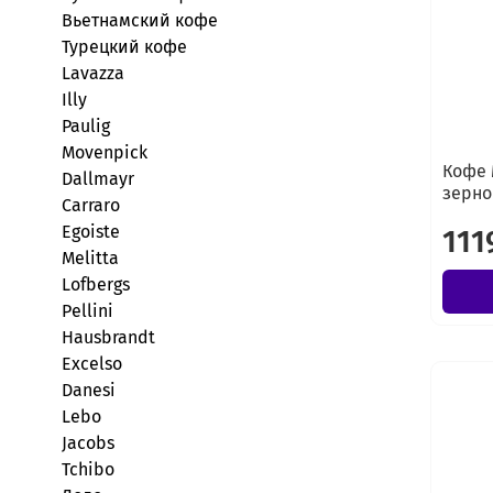
Вьетнамский кофе
Турецкий кофе
Lavazza
Illy
Paulig
Movenpick
Кофе 
Dallmayr
зерно
Carraro
Egoiste
111
Melitta
Lofbergs
Pellini
Hausbrandt
Excelso
Danesi
Lebo
Jacobs
Tchibo