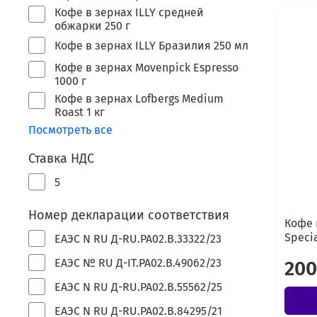
Кофе в зернах ILLY средней
обжарки 250 г
Кофе в зернах ILLY Бразилия 250 мл
Кофе в зернах Movenpick Espresso
1000 г
Кофе в зернах Lofbergs Medium
Roast 1 кг
Посмотреть все
Ставка НДС
5
Номер декларации соответствия
Кофе 
Specia
ЕАЭС N RU Д-RU.РА02.В.33322/23
ЕАЭС № RU Д-IT.PA02.B.49062/23
200
ЕАЭС N RU Д-RU.РА02.В.55562/25
ЕАЭС N RU Д-RU.РА02.В.84295/21