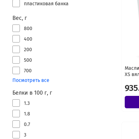
пластиковая банка
Вес, г
800
400
200
500
Масли
700
XS вя
Посмотреть все
935
Белки в 100 г, г
1.3
1.8
0.7
3