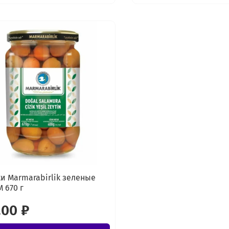
и Marmarabirlik зеленые
M 670 г
.00 ₽