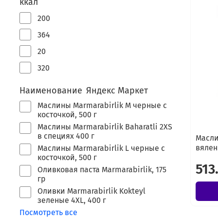
ккал
200
364
20
320
Наименование Яндекс Маркет
Маслины Marmarabirlik М черные с
косточкой, 500 г
Маслины Marmarabirlik Baharatli 2XS
в специях 400 г
Масли
вялен
Маслины Marmarabirlik L черные с
косточкой, 500 г
513
Оливковая паста Marmarabirlik, 175
гр
Оливки Marmarabirlik Kokteyl
зеленые 4XL, 400 г
Посмотреть все