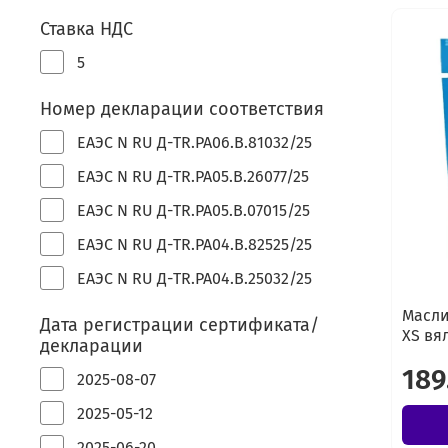
Ставка НДС
5
Номер декларации соответствия
ЕАЭС N RU Д-TR.РА06.В.81032/25
ЕАЭС N RU Д-TR.РА05.В.26077/25
ЕАЭС N RU Д-TR.РА05.В.07015/25
ЕАЭС N RU Д-TR.РА04.В.82525/25
ЕАЭС N RU Д-TR.РА04.В.25032/25
Масли
Дата регистрации сертификата/
XS вя
декларации
189
2025-08-07
2025-05-12
2025-06-20