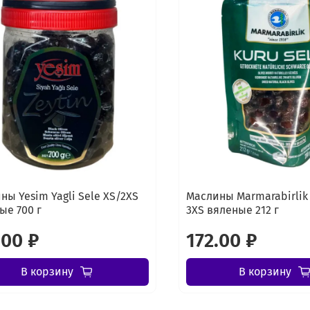
ны Yesim Yagli Sele XS/2XS
Маслины Marmarabirlik 
ые 700 г
3XS вяленые 212 г
.00 ₽
172.00 ₽
В корзину
В корзину