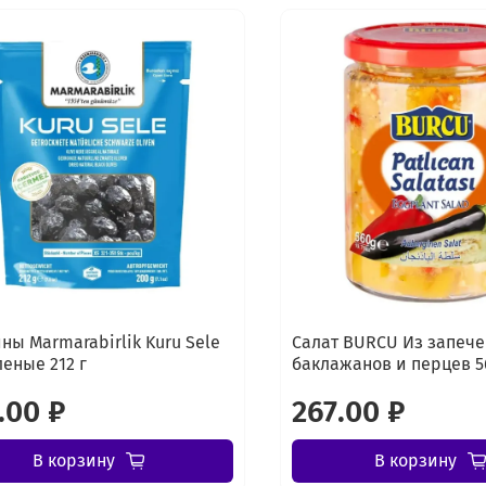
ны Marmarabirlik Kuru Sele
Салат BURCU Из запеч
леные 212 г
баклажанов и перцев 5
.00 ₽
267.00 ₽
В корзину
В корзину