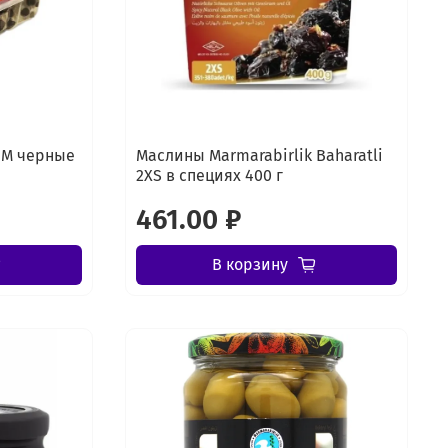
 М черные
Маслины Marmarabirlik Baharatli
2XS в специях 400 г
461.00 ₽
В корзину