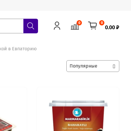
0
0
0.00 ₽
кой в Евпаторию