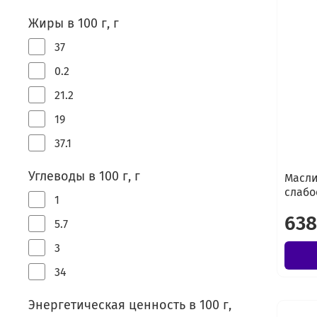
Жиры в 100 г, г
37
0.2
21.2
19
37.1
Углеводы в 100 г, г
Масли
слабо
1
638
5.7
3
34
Энергетическая ценность в 100 г,