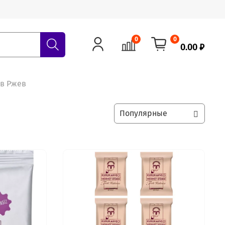
0
0
0.00 ₽
 в Ржев