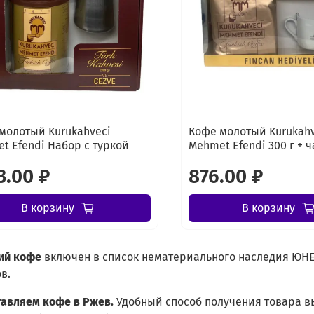
молотый Kurukahveci
Кофе молотый Kurukahv
t Efendi Набор с туркой
Mehmet Efendi 300 г + 
3.00 ₽
876.00 ₽
В корзину
В корзину
ий
кофе
включен в список нематериального наследия ЮНЕ
в.
тавляем кофе в Ржев.
Удобный способ получения товара в