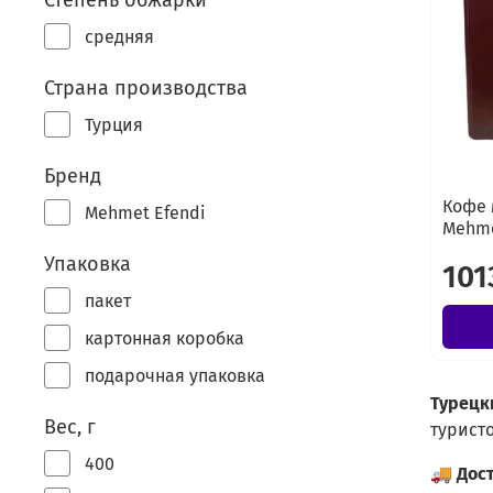
Степень обжарки
средняя
Страна производства
Турция
Бренд
Кофе 
Mehmet Efendi
Mehme
Упаковка
101
пакет
картонная коробка
подарочная упаковка
Турецк
Вес, г
туристо
400
🚚
Дос