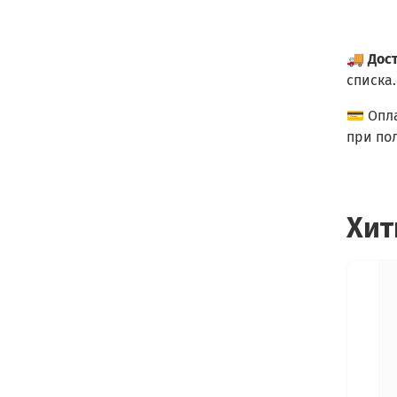
🚚
Дос
списка.
💳 Опл
при по
Хит