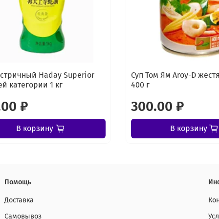
устричный Haday Superior
Суп Том Ям Aroy-D жест
й категории 1 кг
400 г
.00 ₽
300.00 ₽
В корзину
В корзину
Помощь
Ин
Доставка
Ко
Самовывоз
Ус