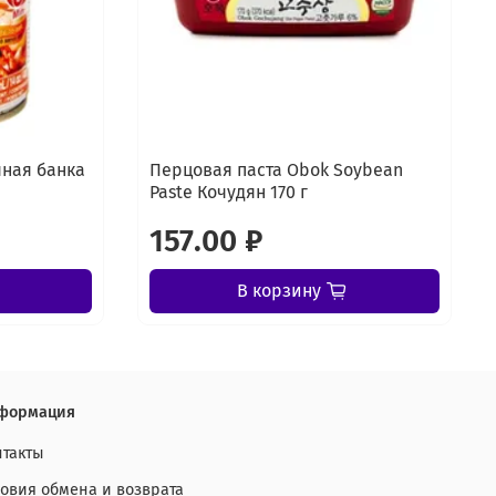
яная банка
Перцовая паста Obok Soybean
Paste Кочудян 170 г
157.00 ₽
В корзину
формация
нтакты
ловия обмена и возврата