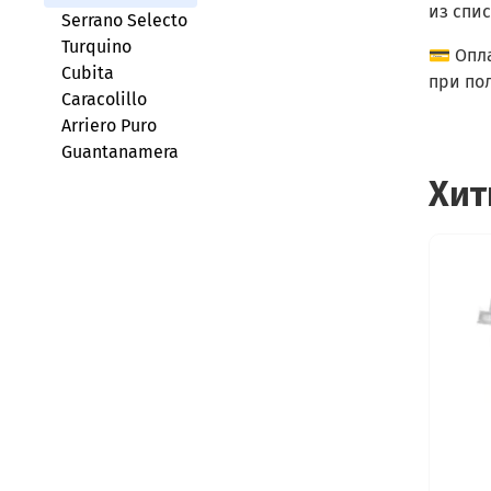
из спис
Serrano Selecto
Turquino
💳 Опл
Cubita
при по
Caracolillo
Arriero Puro
Guantanamera
Хит