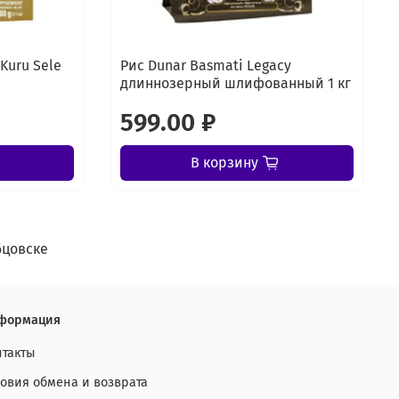
Kuru Sele
Рис Dunar Basmati Legacy
длиннозерный шлифованный 1 кг
599.00 ₽
В корзину
бцовске
формация
нтакты
ловия обмена и возврата