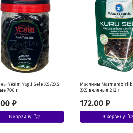
ны Yesim Yagli Sele XS/2XS
Маслины Marmarabirlik 
ые 700 г
3XS вяленые 212 г
.00 ₽
172.00 ₽
В корзину
В корзину