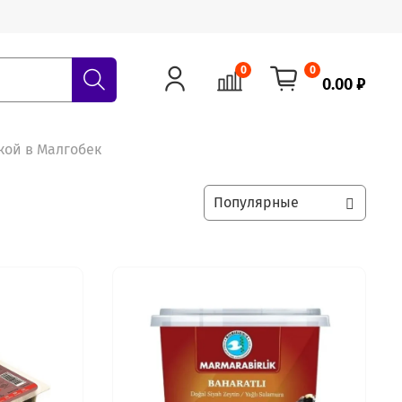
0
0
0.00 ₽
кой в Малгобек