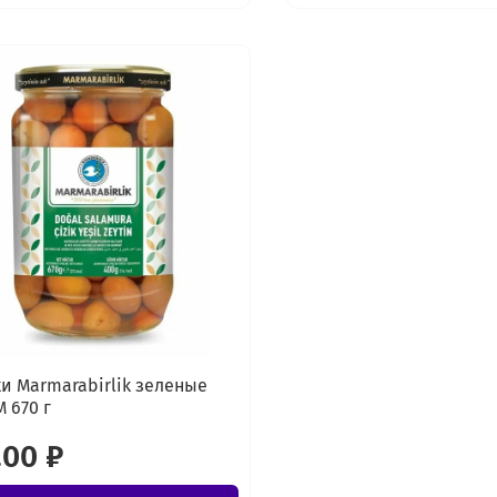
и Marmarabirlik зеленые
M 670 г
.00 ₽