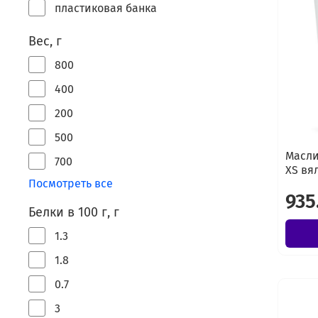
пластиковая банка
Вес, г
800
400
200
500
Масли
700
XS вя
Посмотреть все
935
Белки в 100 г, г
1.3
1.8
0.7
3