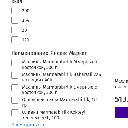
ккал
200
364
20
320
Наименование Яндекс Маркет
Маслины Marmarabirlik М черные с
косточкой, 500 г
Маслины Marmarabirlik Baharatli 2XS
в специях 400 г
Масли
вялен
Маслины Marmarabirlik L черные с
косточкой, 500 г
513
Оливковая паста Marmarabirlik, 175
гр
Оливки Marmarabirlik Kokteyl
зеленые 4XL, 400 г
Посмотреть все