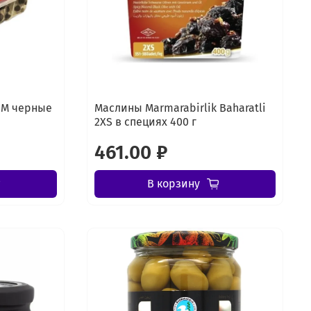
 М черные
Маслины Marmarabirlik Baharatli
2XS в специях 400 г
461.00 ₽
В корзину