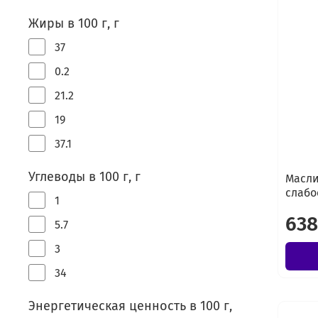
Жиры в 100 г, г
37
0.2
21.2
19
37.1
Углеводы в 100 г, г
Масли
слабо
1
638
5.7
3
34
Энергетическая ценность в 100 г,