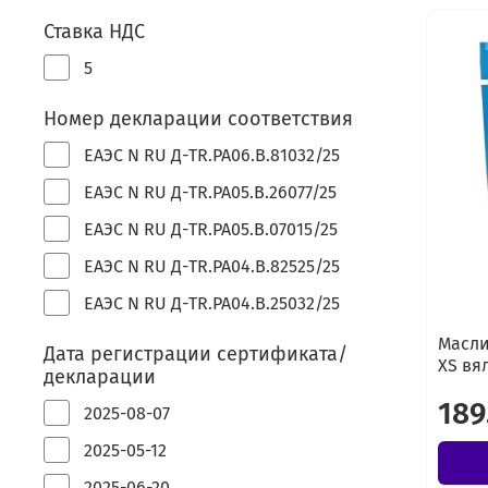
Ставка НДС
5
Номер декларации соответствия
ЕАЭС N RU Д-TR.РА06.В.81032/25
ЕАЭС N RU Д-TR.РА05.В.26077/25
ЕАЭС N RU Д-TR.РА05.В.07015/25
ЕАЭС N RU Д-TR.РА04.В.82525/25
ЕАЭС N RU Д-TR.РА04.В.25032/25
Масли
Дата регистрации сертификата/
XS вя
декларации
189
2025-08-07
2025-05-12
2025-06-20