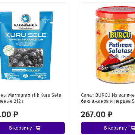
ны Marmarabirlik Kuru Sele
Салат BURCU Из запеч
леные 212 г
баклажанов и перцев 5
.00 ₽
267.00 ₽
В корзину
В корзину