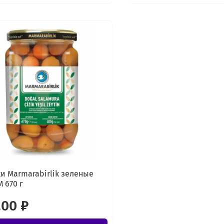
и Marmarabirlik зеленые
M 670 г
.00 ₽