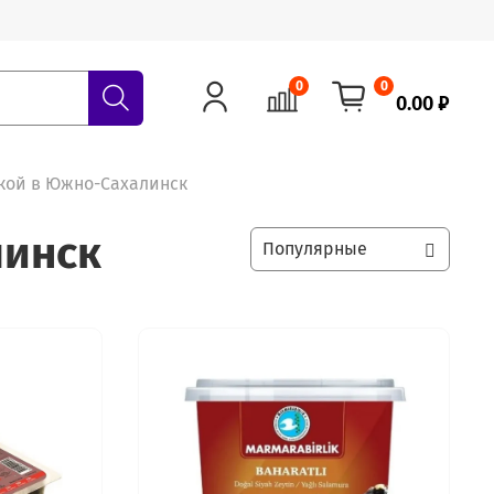
0
0
0.00 ₽
вкой в Южно-Сахалинск
линск