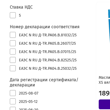
Ставка НДС
5
Номер декларации соответствия
ЕАЭС N RU Д-TR.РА06.В.81032/25
ЕАЭС N RU Д-TR.РА05.В.26077/25
ЕАЭС N RU Д-TR.РА05.В.07015/25
ЕАЭС N RU Д-TR.РА04.В.82525/25
ЕАЭС N RU Д-TR.РА04.В.25032/25
Масли
Дата регистрации сертификата/
XS вя
декларации
189
2025-08-07
2025-05-12
2025-06-20