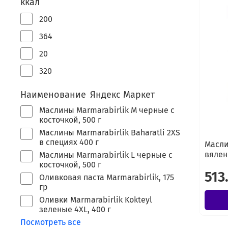
ккал
200
364
20
320
Наименование Яндекс Маркет
Маслины Marmarabirlik М черные с
косточкой, 500 г
Маслины Marmarabirlik Baharatli 2XS
в специях 400 г
Масли
вялен
Маслины Marmarabirlik L черные с
косточкой, 500 г
513
Оливковая паста Marmarabirlik, 175
гр
Оливки Marmarabirlik Kokteyl
зеленые 4XL, 400 г
Посмотреть все