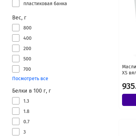
пластиковая банка
Вес, г
800
400
200
500
Масли
700
XS вя
Посмотреть все
935
Белки в 100 г, г
1.3
1.8
0.7
3