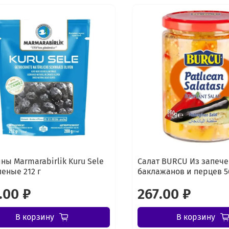
ны Marmarabirlik Kuru Sele
Салат BURCU Из запеч
леные 212 г
баклажанов и перцев 5
.00 ₽
267.00 ₽
В корзину
В корзину