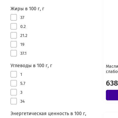
Жиры в 100 г, г
37
0.2
21.2
19
37.1
Углеводы в 100 г, г
Масли
слабо
1
638
5.7
3
34
Энергетическая ценность в 100 г,