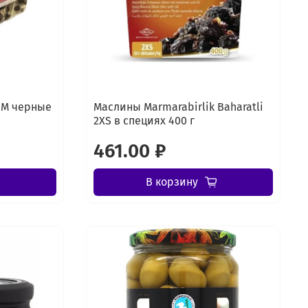
 М черные
Маслины Marmarabirlik Baharatli
2XS в специях 400 г
461.00 ₽
В корзину