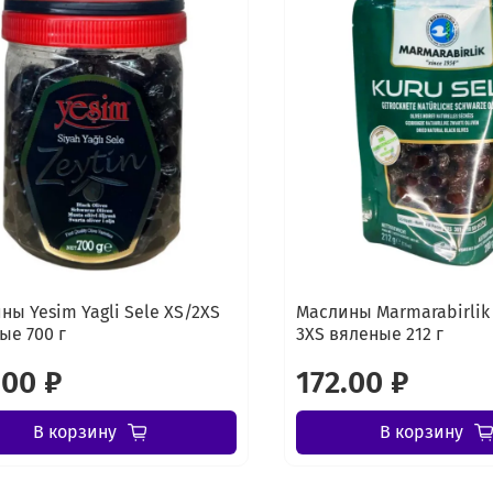
ны Yesim Yagli Sele XS/2XS
Маслины Marmarabirlik 
ые 700 г
3XS вяленые 212 г
.00 ₽
172.00 ₽
В корзину
В корзину