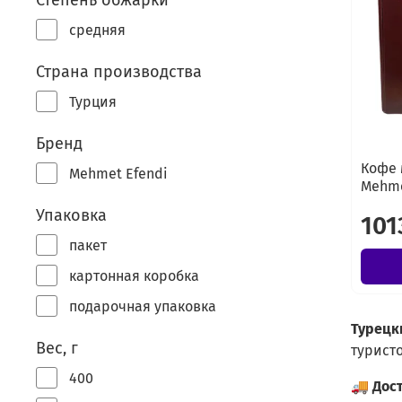
Степень обжарки
средняя
Страна производства
Турция
Бренд
Кофе 
Mehmet Efendi
Mehme
Упаковка
101
пакет
картонная коробка
подарочная упаковка
Турецк
Вес, г
туристо
400
🚚
Дос