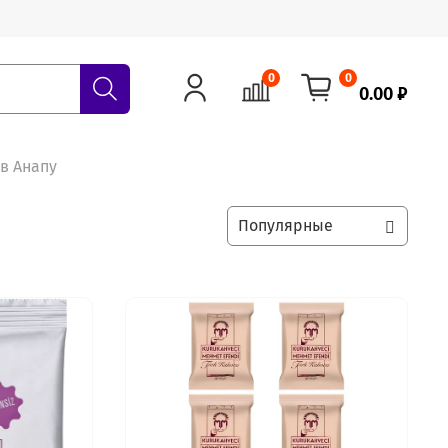
0
0
0.00 ₽
 в Анапу