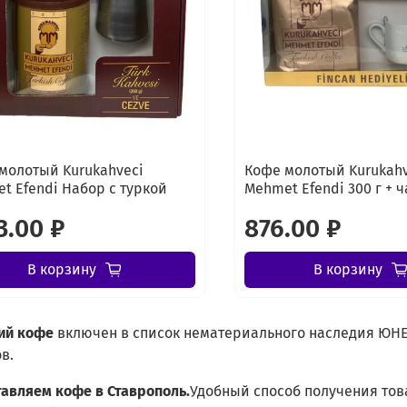
молотый Kurukahveci
Кофе молотый Kurukahv
t Efendi Набор с туркой
Mehmet Efendi 300 г + 
3.00 ₽
876.00 ₽
В корзину
В корзину
ий
кофе
включен в список нематериального наследия ЮНЕ
в.
тавляем кофе в Ставрополь.
Удобный способ получения тов