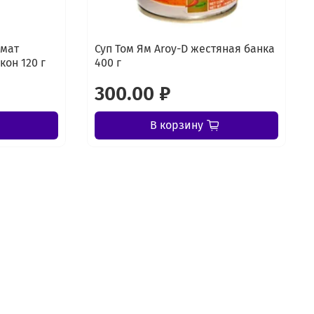
омат
Суп Том Ям Aroy-D жестяная банка
кон 120 г
400 г
300.00 ₽
В корзину