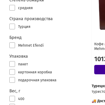
Степень обжарки
средняя
Страна производства
Турция
Бренд
Кофе 
Mehmet Efendi
Mehme
Упаковка
101
пакет
картонная коробка
подарочная упаковка
Турецк
Вес, г
туристо
400
🚚
Дос