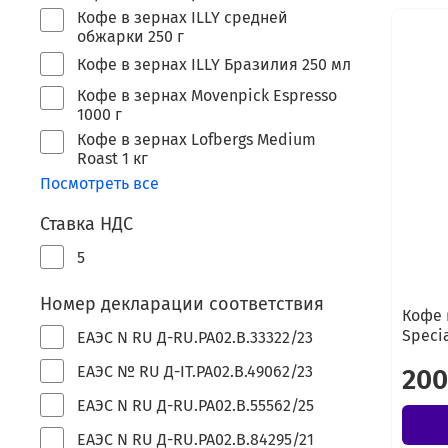
Кофе в зернах ILLY средней
обжарки 250 г
Кофе в зернах ILLY Бразилия 250 мл
Кофе в зернах Movenpick Espresso
1000 г
Кофе в зернах Lofbergs Medium
Roast 1 кг
Посмотреть все
Ставка НДС
5
Номер декларации соответствия
Кофе 
Specia
ЕАЭС N RU Д-RU.РА02.В.33322/23
ЕАЭС № RU Д-IT.PA02.B.49062/23
200
ЕАЭС N RU Д-RU.РА02.В.55562/25
ЕАЭС N RU Д-RU.РА02.В.84295/21