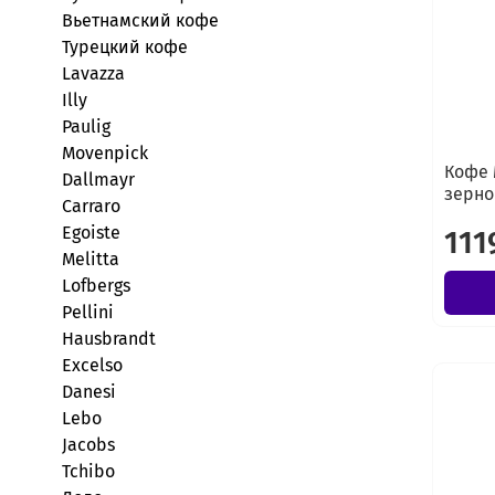
Вьетнамский кофе
Турецкий кофе
Lavazza
Illy
Paulig
Movenpick
Кофе 
Dallmayr
зерно
Carraro
Egoiste
111
Melitta
Lofbergs
Pellini
Hausbrandt
Excelso
Danesi
Lebo
Jacobs
Tchibo