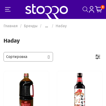
0
Главная
Бренды
...
Haday
Haday